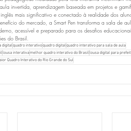
 aula invertida, aprendizagem baseada em projetos e gami
inglês mais significativo e conectado à realidade dos alun
enefício do mercado, a Smart Pen transforma a sala de au
derno, acessível e preparado para os desafios educacionai
es do Brasil.
 digital
quadro interativo
quadro digital
quadro interativo para sala de aula
il
lousa interativa
melhor quadro interativo do Brasil
lousa digital para prefei
aior Quadro Interativo do Rio Grande do Sul