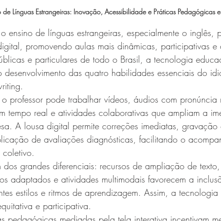
no de Línguas Estrangeiras: Inovação, Acessibilidade e Práticas Pedagógicas 
e o ensino de línguas estrangeiras, especialmente o inglês, 
 digital, promovendo aulas mais dinâmicas, participativas e
icas e particulares de todo o Brasil, a tecnologia educac
desenvolvimento das quatro habilidades essenciais do idio
riting.
, o professor pode trabalhar vídeos, áudios com pronúncia 
em tempo real e atividades colaborativas que ampliam a im
esa. A lousa digital permite correções imediatas, gravação
aplicação de avaliações diagnósticas, facilitando o acomp
 coletivo.
 dos grandes diferenciais: recursos de ampliação de texto,
ios adaptados e atividades multimodais favorecem a inclus
ntes estilos e ritmos de aprendizagem. Assim, a tecnologia 
itativa e participativa.
as pedagógicas mediadas pela tela interativa incentivam m