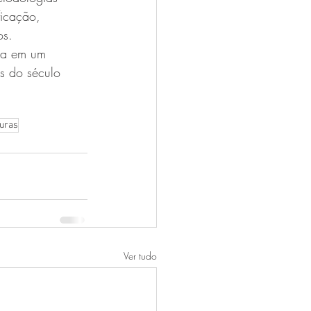
ficação, 
os.
la em um 
s do século 
turas
Ver tudo