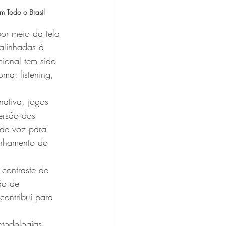
em Todo o Brasil
por meio da tela 
 alinhadas à 
ional tem sido 
ma: listening, 
nativa, jogos 
ersão dos 
 de voz para 
anhamento do 
 contraste de 
ão de 
contribui para 
etodologias 