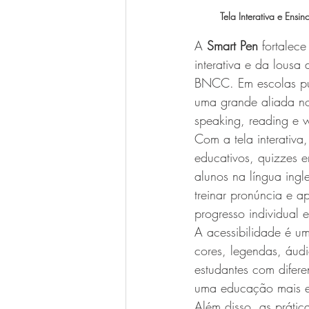
Tela Interativa e Ensi
A 
Smart Pen
 fortalec
interativa e da lousa
BNCC. Em escolas públ
uma grande aliada no 
speaking, reading e w
Com a tela interativa
educativos, quizzes 
alunos na língua ingl
treinar pronúncia e 
progresso individual e
A acessibilidade é um
cores, legendas, áud
estudantes com difere
uma educação mais equ
Além disso, as prátic