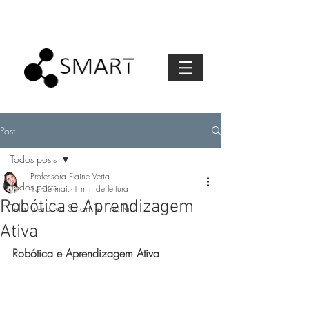
Post
Todos posts
Professora Elaine Verta
Todos posts
15 de mai.
1 min de leitura
Robótica e Aprendizagem
Tela Interativa Smart Pen no Rio
Ativa
Robótica e Aprendizagem Ativa