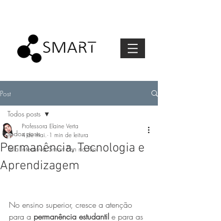
Post
Todos posts
Professora Elaine Verta
Todos posts
4 de mai.
1 min de leitura
Permanência, Tecnologia e
Tela Interativa Smart Pen no Rio
Aprendizagem
No ensino superior, cresce a atenção 
para a 
permanência estudantil
 e para as 