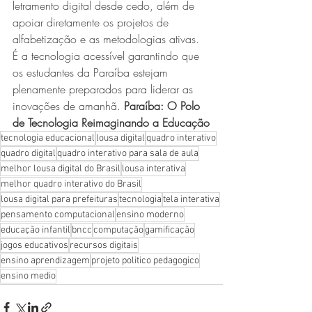
letramento digital desde cedo, além de 
apoiar diretamente os projetos de 
alfabetização e as metodologias ativas. 
É a tecnologia acessível garantindo que 
os estudantes da Paraíba estejam 
plenamente preparados para liderar as 
inovações de amanhã. 
Paraíba: O Polo 
de Tecnologia Reimaginando a Educação
tecnologia educacional
lousa digital
quadro interativo
quadro digital
quadro interativo para sala de aula
melhor lousa digital do Brasil
lousa interativa
melhor quadro interativo do Brasil
lousa digital para prefeituras
tecnologia
tela interativa
pensamento computacional
ensino moderno
educação infantil
bncc
computação
gamificação
jogos educativos
recursos digitais
ensino aprendizagem
projeto politico pedagogico
ensino medio