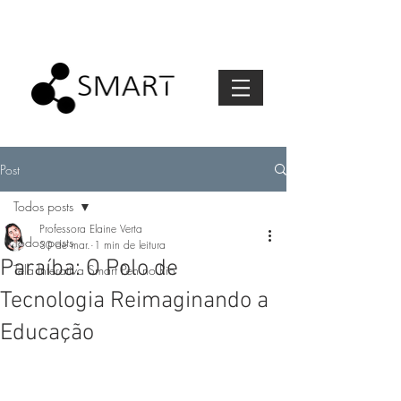
Post
Todos posts
Professora Elaine Verta
Todos posts
30 de mar.
1 min de leitura
Paraíba: O Polo de
Tela Interativa Smart Pen no Rio
Tecnologia Reimaginando a
Educação