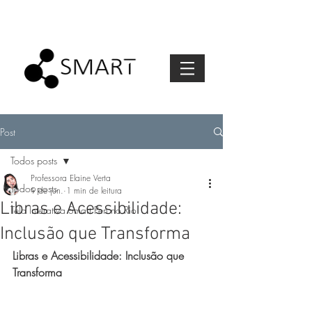
Post
Todos posts
Professora Elaine Verta
Todos posts
9 de jun.
1 min de leitura
Libras e Acessibilidade:
Tela Interativa Smart Pen no Rio
Inclusão que Transforma
Libras e Acessibilidade: Inclusão que 
Transforma