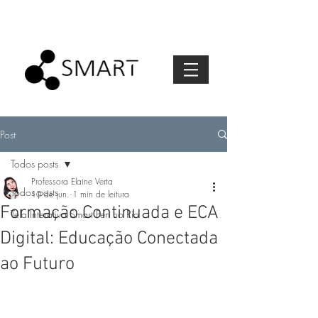
Post
Todos posts
Professora Elaine Verta
Todos posts
10 de jun.
1 min de leitura
Formação Continuada e ECA
Tela Interativa Smart Pen no Rio
Digital: Educação Conectada
ao Futuro