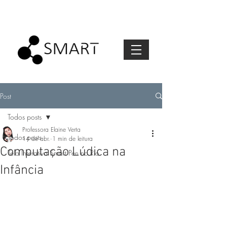
Post
Todos posts
Professora Elaine Verta
Todos posts
14 de abr.
1 min de leitura
Computação Lúdica na
Tela Interativa Smart Pen no Rio
Infância