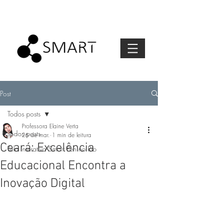
Post
Todos posts
Professora Elaine Verta
Todos posts
26 de mar.
1 min de leitura
Ceará: Excelência
Tela Interativa Smart Pen no Rio
Educacional Encontra a
Inovação Digital