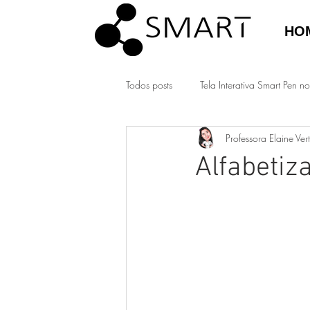
HO
Todos posts
Tela Interativa Smart Pen no
Professora Elaine Ver
Alfabetiz