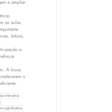
gem e ampliar 
ticas 
m as aulas 
mportante 
ras, leitura, 
ticipação e 
reforçar 
to. A lousa 
fortalecerem o 
ficiente. 
usa interativa
s
m significativa