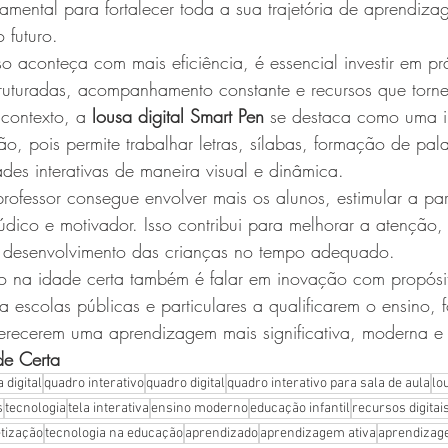
amental para fortalecer toda a sua trajetória de aprendiza
 futuro.
o aconteça com mais eficiência, é essencial investir em prá
uturadas, acompanhamento constante e recursos que torne
 contexto, a 
lousa digital Smart Pen
 se destaca como uma i
o, pois permite trabalhar letras, sílabas, formação de palav
ades interativas de maneira visual e dinâmica.
ofessor consegue envolver mais os alunos, estimular a par
údico e motivador. Isso contribui para melhorar a atenção, 
 desenvolvimento das crianças no tempo adequado.
ão na idade certa também é falar em inovação com propósi
a escolas públicas e particulares a qualificarem o ensino, 
erecerem uma aprendizagem mais significativa, moderna e e
de Certa
 digital
quadro interativo
quadro digital
quadro interativo para sala de aula
lo
s
tecnologia
tela interativa
ensino moderno
educação infantil
recursos digitai
etização
tecnologia na educação
aprendizado
aprendizagem ativa
aprendizage