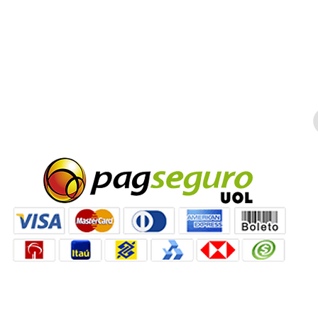
Instalação
E
Ideias de aula
S
Como fazer aula escalonada?
Certificados CE e FCC