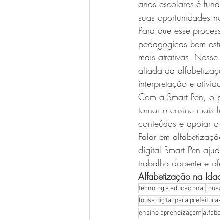
anos escolares é fund
suas oportunidades no
Para que esse process
pedagógicas bem estr
mais atrativas. Nesse
aliada da alfabetizaçã
interpretação e ativid
Com a Smart Pen, o pr
tornar o ensino mais l
conteúdos e apoiar o
Falar em alfabetizaç
digital Smart Pen ajud
trabalho docente e of
Alfabetização na Ida
tecnologia educacional
lousa
lousa digital para prefeitura
ensino aprendizagem
alfab