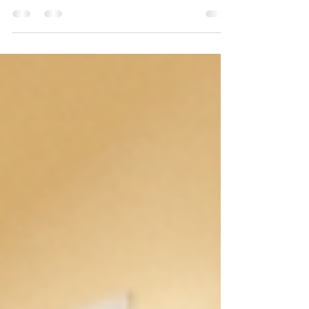
O estado de Alagoas vem consolidando avanços
importantes na educação, impulsionados por
programas de valorização escolar e foco na melhoria
contínua dos índices de aprendizagem. Em cidades
como Maceió, Arapiraca, Rio Largo, Palmeira dos
Índios e Penedo, o debate educacional agora gira em
torno de um passo fundamental: a inclusão
tecnológica.