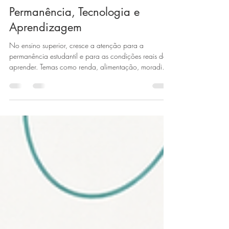
Professora Elaine Verta
4 de mai.
1 min de leitura
Permanência, Tecnologia e
Aprendizagem
No ensino superior, cresce a atenção para a
permanência estudantil e para as condições reais de
aprender. Temas como renda, alimentação, moradia,
trabalho e acesso à tecnologia estão cada vez mais
presentes no debate educacional, porque influenciam
diretamente o desempenho acadêmico e a
continuidade dos estudos.