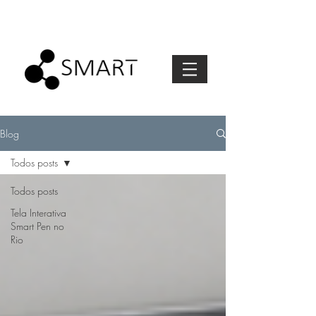
Blog
Todos posts
Todos posts
Tela Interativa
Smart Pen no
Rio