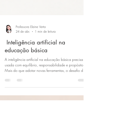
Professora Elaine Verta
24 de abr.
1 min de leitura
Inteligência artificial na
educação básica
A inteligência artificial na educação básica precisa ser
usada com equilíbrio, responsabilidade e propósito.
Mais do que adotar novas ferramentas, o desafio das
escolas é integrar a IA sem perder a ética, a
segurança e a intencionalidade pedagógica,
garantindo que a tecnologia apoie o professor e
contribua para uma aprendizagem mais crítica,