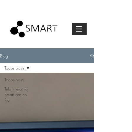
Blog
Todos posts
Todos posts
Tela Interativa
Smart Pen no
Rio